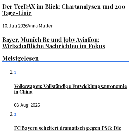
Der TecDAX im Blick: Chartanalysen und 200-
Tage-Linie
10. Juli 2026
Anna Müller
Bayer, Munich Re und Joby Aviation:
Wirtschaftliche Nachrichten im Fokus
Meistgelesen
1
Volkswagen: Vollständige Entwicklungsautonomie
in China
08. Aug. 2026
2
FC Bayern scheitert dramatisch gegen PSG: Die