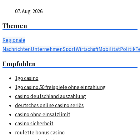
07. Aug. 2026
Themen
Regionale
Nachrichten
Unternehmen
Sport
Wirtschaft
Mobilität
Politik
T
Empfohlen
1go casino
1go casino 50 freispiele ohne einzahlung
casino deutschland auszahlung
deutsches online casino seriös
casino ohne einsatzlimit
casino sicherheit
roulette bonus casino