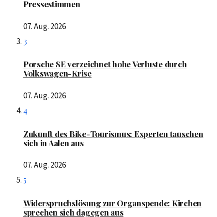
Pressestimmen
07. Aug. 2026
3
Porsche SE verzeichnet hohe Verluste durch
Volkswagen-Krise
07. Aug. 2026
4
Zukunft des Bike-Tourismus: Experten tauschen
sich in Aalen aus
07. Aug. 2026
5
Widerspruchslösung zur Organspende: Kirchen
sprechen sich dagegen aus