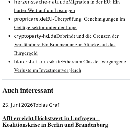
herzenssache-natur.de
Migration in der EU: Ein
harter Wettlauf um Lösungen
propricare.de
EU-Überprüfung: Genehmigungen im
Geflügelsektor unter der Lupe
cryptoparty-hd.de
Dobrindt und die Grenzen der
Verständnis: Ein Kommentar zur Attacke auf das
Bürgergeld
blauestadt-musik.de
Ethereum Classic: Vergangene
Verluste im Investmentvergleich
Auch interessant
25. Juni 2026
Tobias Graf
AfD erreicht Höchstwert in Umfragen –
Koalitionskrise in Berlin und Brandenburg